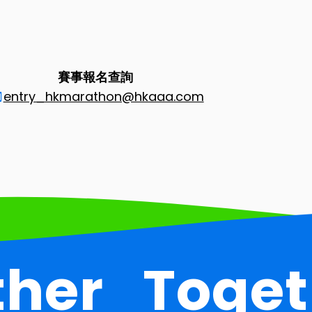
賽事報名查詢
entry_hkmarathon@hkaaa.com
ther
Toget