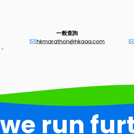
一般查詢
hkmarathon@hkaaa.com
 -
 we run fur