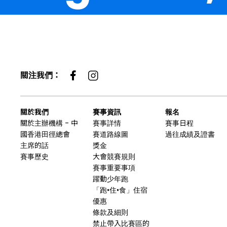
關注我們：
關於我們
賽事資訊
報名
關於主辦機構 - 中
賽事詳情
賽事日程
國香港田徑總會
賽道路線圖
過往成績及證書
主席的話
獎金
賽事歷史
大會競賽規則
賽事重要事項
躍動少年跑
「跑•住•食」住宿
優惠
條款及細則
禁止帶入比賽區的