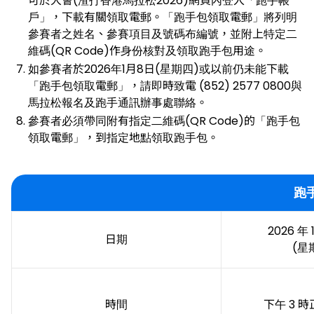
可於大會(渣打香港馬拉松2026)網頁內登入「跑手帳
戶」，下載有關領取電郵。「跑手包領取電郵」將列明
參賽者之姓名、參賽項目及號碼布編號，並附上特定二
維碼(QR Code)作身份核對及領取跑手包用途。
如參賽者於2026年1月8日(星期四)或以前仍未能下載
「跑手包領取電郵」，請即時致電 (852) 2577 0800與
馬拉松報名及跑手通訊辦事處聯絡。
參賽者必須帶同附有指定二維碼(QR Code)的「跑手包
領取電郵」，到指定地點領取跑手包。
跑
2026 年 1
日期
(星
時間
下午 3 時