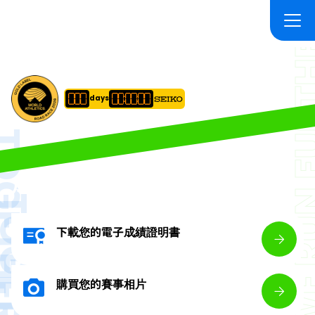
WE RUN F
Standard Chartered Hong Kong Marathon
days
ETHER,
成績及相片
GETHER,
下載您的電子成績證明書
購買您的賽事相片