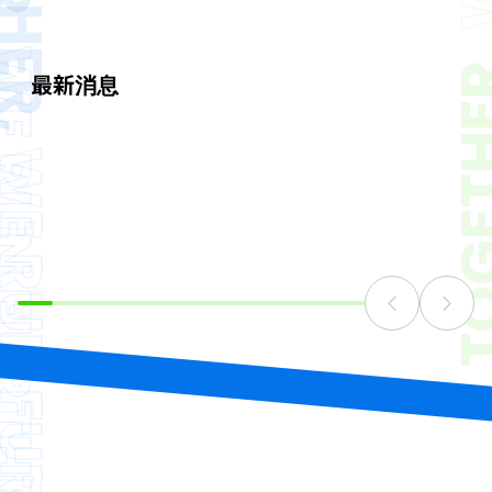
TOGET
N FURTHER
最新消息
RUN FURTHER